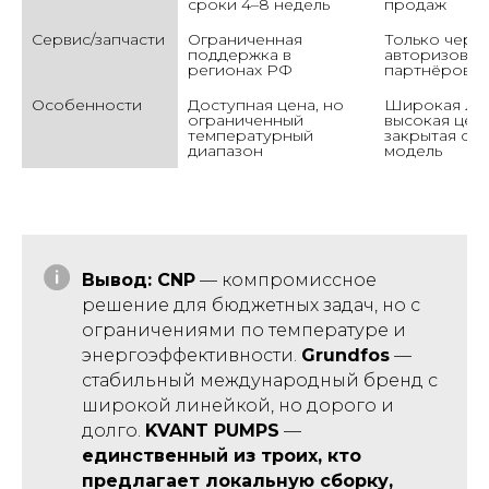
сроки 4–8 недель
продаж
Сервис/запчасти
Ограниченная 
Только через
поддержка в 
авторизованн
регионах РФ
партнёров
Особенности
Доступная цена, но 
Широкая лин
ограниченный 
высокая цена,
температурный 
закрытая сер
диапазон
модель
Вывод: CNP
— компромиссное
решение для бюджетных задач, но с
ограничениями по температуре и
энергоэффективности.
Grundfos
—
стабильный международный бренд с
широкой линейкой, но дорого и
долго.
KVANT PUMPS
—
единственный из троих, кто
предлагает локальную сборку,