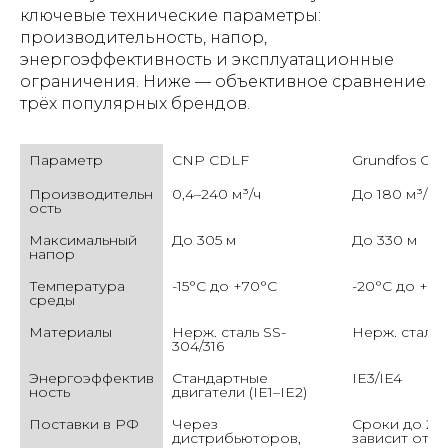
ключевые технические параметры:
производительность, напор,
энергоэффективность и эксплуатационные
ограничения. Ниже — объективное сравнение
трёх популярных брендов.
Параметр 
CNP CDLF
Grundfos CR
Производительн
0,4–240 м³/ч
До 180 м³/ч
ость
Максимальный 
До 305 м
До 330 м
напор
Температура 
-15°C до +70°C
-20°C до +12
среды
Материалы
Нерж. сталь SS-
Нерж. сталь,
304/316
Энергоэффектив
Стандартные 
IE3/IE4
ность
двигатели (IE1–IE2)
Поставки в РФ
Через 
Сроки до 2 м
дистрибьюторов, 
зависит от ка