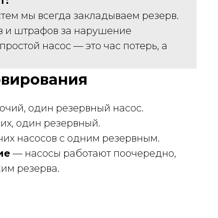
T:
тем мы всегда закладываем резерв.
ев и штрафов за нарушение
ростой насос — это час потерь, а
рвирования
чий, один резервный насос.
их, один резервный.
их насосов с одним резервным.
ие
— насосы работают поочередно,
им резерва.